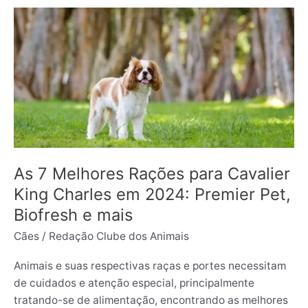
As
7
Melhores
Rações
para
Cavalier
King
Charles
em
2024:
As 7 Melhores Rações para Cavalier
Premier
King Charles em 2024: Premier Pet,
Pet,
Biofresh e mais
Biofresh
Cães
/
Redação Clube dos Animais
e
mais
Animais e suas respectivas raças e portes necessitam
de cuidados e atenção especial, principalmente
tratando-se de alimentação, encontrando as melhores