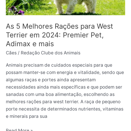
Terrier
em
2024:
Premier
As 5 Melhores Rações para West
Pet,
Terrier em 2024: Premier Pet,
Adimax
Adimax e mais
e
Cães
/
Redação Clube dos Animais
mais
Animais precisam de cuidados especiais para que
possam manter-se com energia e vitalidade, sendo que
algumas raças e portes ainda apresentam
necessidades ainda mais específicas e que podem ser
sanadas com uma boa alimentação, escolhendo as
melhores rações para west terrier. A raça de pequeno
porte necessita de determinados nutrientes, vitaminas
e minerais para sua
Read More »