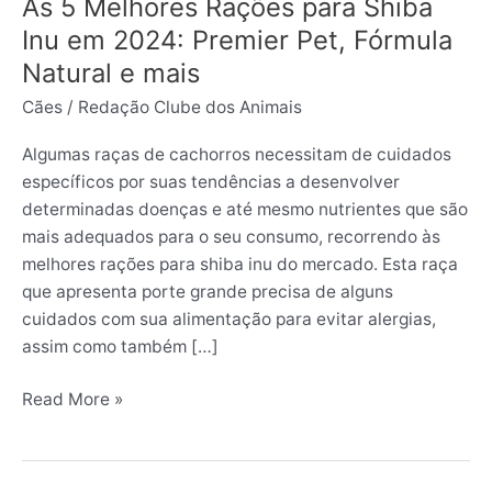
Premier
As 5 Melhores Rações para Shiba
Pet,
Inu em 2024: Premier Pet, Fórmula
Fórmula
Natural e mais
Natural
Cães
/
Redação Clube dos Animais
e
mais
Algumas raças de cachorros necessitam de cuidados
específicos por suas tendências a desenvolver
determinadas doenças e até mesmo nutrientes que são
mais adequados para o seu consumo, recorrendo às
melhores rações para shiba inu do mercado. Esta raça
que apresenta porte grande precisa de alguns
cuidados com sua alimentação para evitar alergias,
assim como também […]
Read More »