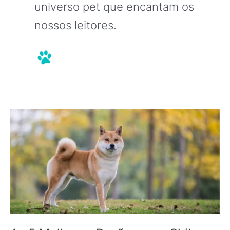
universo pet que encantam os
nossos leitores.
As
5
Melhores
Rações
para
Shiba
Inu
em
2024: