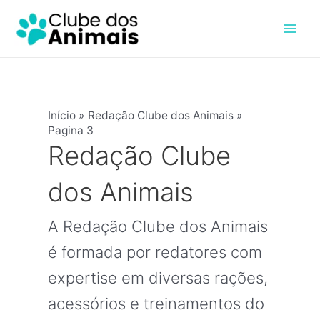
Ir
Paginação
Mai
para
de
Men
o
post
conteúdo
Início
Redação Clube dos Animais
Pagina 3
Redação Clube
dos Animais
A Redação Clube dos Animais
é formada por redatores com
expertise em diversas rações,
acessórios e treinamentos do