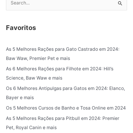
P
e
s
Favoritos
q
u
As 5 Melhores Rações para Gato Castrado em 2024:
i
Baw Waw, Premier Pet e mais
s
As 6 Melhores Rações para Filhote em 2024: Hill’s
a
Science, Baw Waw e mais
r
p
Os 6 Melhores Antipulgas para Gatos em 2024: Elanco,
o
Bayer e mais
r
Os 5 Melhores Cursos de Banho e Tosa Online em 2024
:
As 5 Melhores Rações para Pitbull em 2024: Premier
Pet, Royal Canin e mais