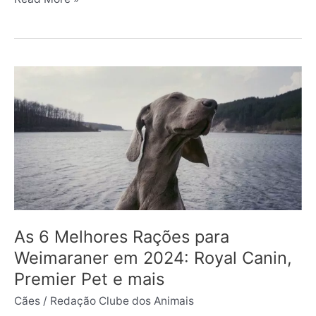
As
6
Melhores
Rações
para
Weimaraner
em
2024:
Royal
Canin,
As 6 Melhores Rações para
Premier
Weimaraner em 2024: Royal Canin,
Pet
Premier Pet e mais
e
Cães
/
Redação Clube dos Animais
mais