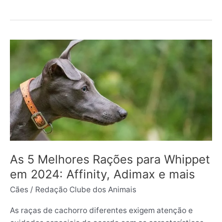
As
5
Melhores
Rações
para
Whippet
em
2024:
Affinity,
Adimax
As 5 Melhores Rações para Whippet
e
em 2024: Affinity, Adimax e mais
mais
Cães
/
Redação Clube dos Animais
As raças de cachorro diferentes exigem atenção e