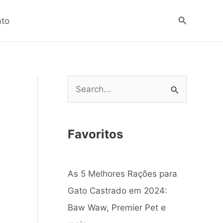
Pesquisar
ato
P
e
s
Favoritos
q
u
As 5 Melhores Rações para
i
Gato Castrado em 2024:
s
Baw Waw, Premier Pet e
a