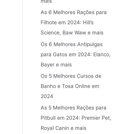
mais
r
As 6 Melhores Rações para
p
Filhote em 2024: Hill’s
o
Science, Baw Waw e mais
r
:
Os 6 Melhores Antipulgas
para Gatos em 2024: Elanco,
Bayer e mais
Os 5 Melhores Cursos de
Banho e Tosa Online em
2024
As 5 Melhores Rações para
Pitbull em 2024: Premier Pet,
Royal Canin e mais