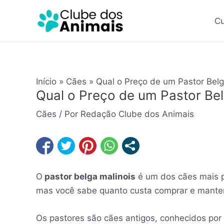
Ir
Post
para
navigation
Cu
o
conteúdo
Início
Cães
Qual o Preço de um Pastor Bel
Qual o Preço de um Pastor Be
Cães
/ Por
Redação Clube dos Animais
O
pastor belga malinois
é um dos cães mais 
mas você sabe quanto custa comprar e manter
Os pastores são cães antigos, conhecidos por s