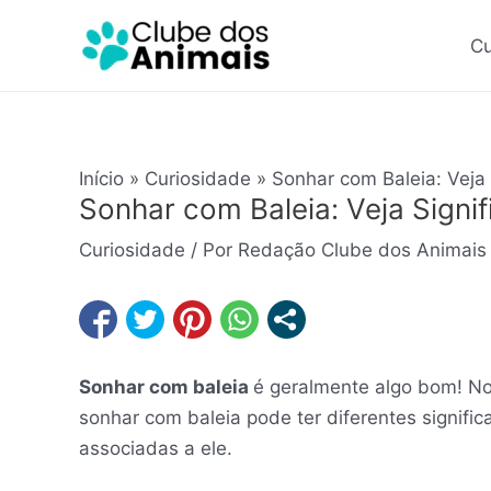
Ir
Post
para
navigation
Cu
o
conteúdo
Início
Curiosidade
Sonhar com Baleia: Veja 
Sonhar com Baleia: Veja Signi
Curiosidade
/ Por
Redação Clube dos Animais
Sonhar com baleia
é geralmente algo bom! No
sonhar com baleia pode ter diferentes signi
associadas a ele.