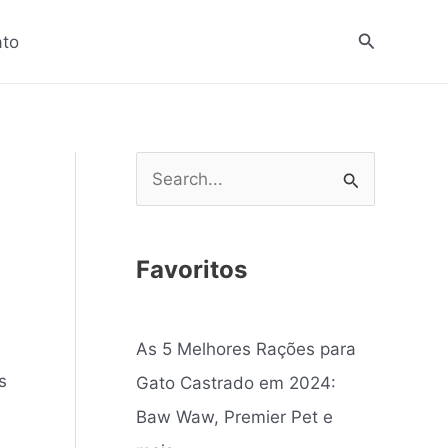
Pesquisar
ato
P
e
s
Favoritos
q
u
As 5 Melhores Rações para
i
s
Gato Castrado em 2024:
s
Baw Waw, Premier Pet e
a