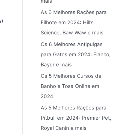
mais
r
As 6 Melhores Rações para
p
a!
Filhote em 2024: Hill’s
o
Science, Baw Waw e mais
r
:
Os 6 Melhores Antipulgas
para Gatos em 2024: Elanco,
Bayer e mais
Os 5 Melhores Cursos de
Banho e Tosa Online em
2024
As 5 Melhores Rações para
Pitbull em 2024: Premier Pet,
Royal Canin e mais