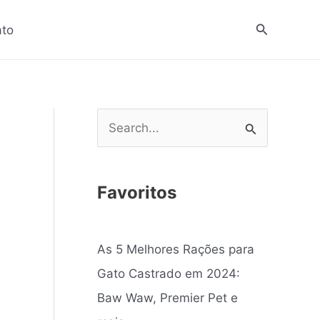
Pesquisar
ato
o
P
e
s
Favoritos
q
u
As 5 Melhores Rações para
i
Gato Castrado em 2024:
s
Baw Waw, Premier Pet e
a