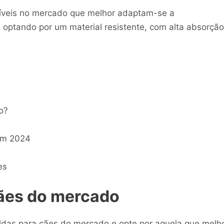
níveis no mercado que melhor adaptam-se a
optando por um material resistente, com alta absorção
o?
em 2024
es
cães do mercado
aldas para cães do mercado e opte por aquela que melh