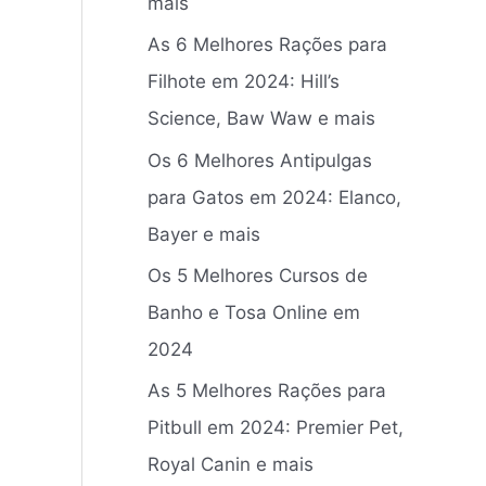
mais
r
As 6 Melhores Rações para
p
Filhote em 2024: Hill’s
o
Science, Baw Waw e mais
r
:
Os 6 Melhores Antipulgas
para Gatos em 2024: Elanco,
Bayer e mais
Os 5 Melhores Cursos de
Banho e Tosa Online em
2024
As 5 Melhores Rações para
Pitbull em 2024: Premier Pet,
Royal Canin e mais