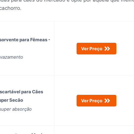
cachorro.
bsorvente para Fêmeas -
Ver Preço
ivazamento
escartável para Cães
uper Secão
Ver Preço
super absorção