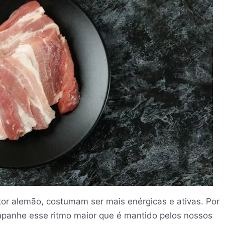
or alemão, costumam ser mais enérgicas e ativas. Por
mpanhe esse ritmo maior que é mantido pelos nossos