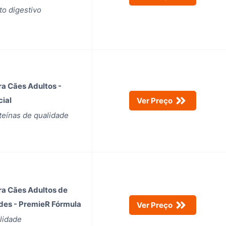
to digestivo
ra Cães Adultos -
ial
Ver Preço
teínas de qualidade
ra Cães Adultos de
des - PremieR Fórmula
Ver Preço
ilidade