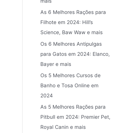
mais
r
As 6 Melhores Rações para
p
Filhote em 2024: Hill’s
o
Science, Baw Waw e mais
r
:
Os 6 Melhores Antipulgas
para Gatos em 2024: Elanco,
Bayer e mais
Os 5 Melhores Cursos de
Banho e Tosa Online em
2024
As 5 Melhores Rações para
Pitbull em 2024: Premier Pet,
Royal Canin e mais