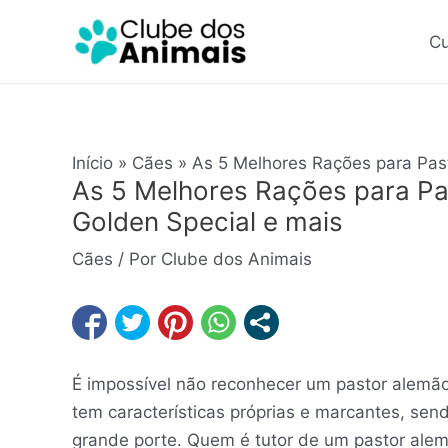
Ir
Post
para
navigation
Cu
o
conteúdo
Início
Cães
As 5 Melhores Rações para Pas
As 5 Melhores Rações para Pa
Golden Special e mais
Cães
/ Por
Clube dos Animais
É impossível não reconhecer um pastor alemão
tem características próprias e marcantes, sen
grande porte. Quem é tutor de um pastor al