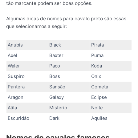
tão marcante podem ser boas opções.
Algumas dicas de nomes para cavalo preto são essas
que selecionamos a seguir:
Anubis
Black
Pirata
Axel
Baxter
Puma
Waler
Paco
Koda
Suspiro
Boss
Onix
Pantera
Sansão
Cometa
Aragon
Galaxy
Eclipse
Atila
Mistério
Noite
Escuridão
Dark
Aquiles
Nomes de cavalos famosos