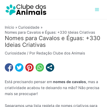
Ir
Post
Mai
para
navigation
Men
o
conteúdo
Início
Curiosidade
Nomes para Cavalos e Éguas: +330 Ideias Criativas
Nomes para Cavalos e Éguas: +330
Ideias Criativas
Curiosidade
/ Por
Redação Clube dos Animais
Está precisando pensar em
nomes de cavalos
, mas a
criatividade acabou te deixando na mão? Não precisa
mais se preocupar!
Separamos uma lista repleta de nomes criativos para