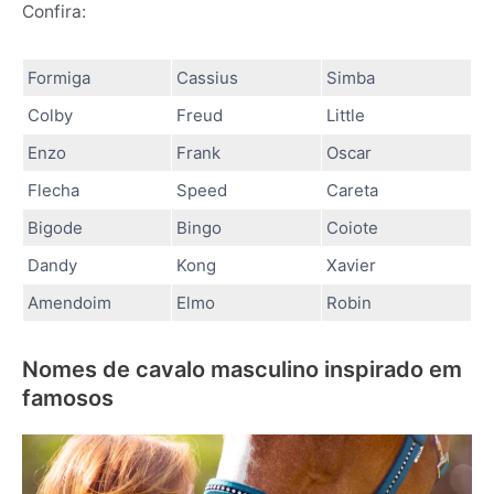
Confira:
Formiga
Cassius
Simba
Colby
Freud
Little
Enzo
Frank
Oscar
Flecha
Speed
Careta
Bigode
Bingo
Coiote
Dandy
Kong
Xavier
Amendoim
Elmo
Robin
Nomes de cavalo masculino inspirado em
famosos