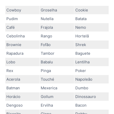
Cowboy
Groselha
Cookie
Pudim
Nutella
Batata
Café
Frajola
Nemo
Cebolinha
Rango
Hortelã
Brownie
Fofão
Shrek
Rapadura
Tambor
Baguete
Lobo
Babalu
Lentilha
Rex
Pinga
Poker
Acerola
Touché
Napoleão
Batman
Mexerica
Dumbo
Horácio
Gollum
Dinossauro
Dengoso
Ervilha
Bacon
Biscoito
Clone
Dobby