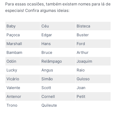
Para essas ocasiões, também existem nomes para lá de
especiais! Confira algumas ideias:
Baby
Céu
Bisteca
Paçoca
Edgar
Buster
Marshall
Hans
Ford
Bambam
Bruce
Arthur
Odón
Relâmpago
Joaquim
Lucky
Angus
Raio
Vicário
Simão
Guloso
Valente
Scott
Joan
Antenor
Cornell
Petit
Trono
Quileute