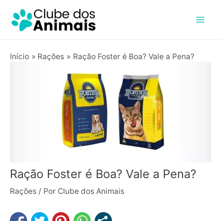
Ir
Post
Mai
para
navigation
Men
o
conteúdo
Início
Rações
Ração Foster é Boa? Vale a Pena?
Ração Foster é Boa? Vale a Pena?
Rações
/ Por
Clube dos Animais