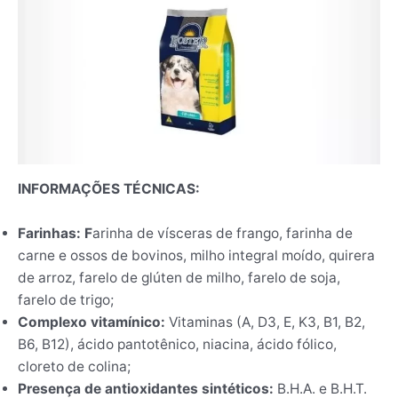
INFORMAÇÕES TÉCNICAS:
Farinhas: F
arinha de vísceras de frango, farinha de
carne e ossos de bovinos, milho integral moído, quirera
de arroz, farelo de glúten de milho, farelo de soja,
farelo de trigo;
Complexo vitamínico:
Vitaminas (A, D3, E, K3, B1, B2,
B6, B12), ácido pantotênico, niacina, ácido fólico,
cloreto de colina;
Presença de antioxidantes sintéticos:
B.H.A. e B.H.T.