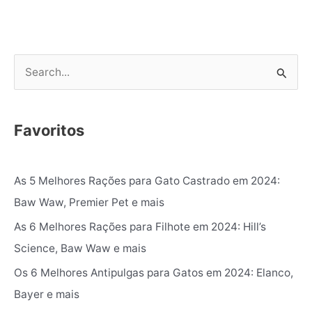
P
e
s
Favoritos
q
u
As 5 Melhores Rações para Gato Castrado em 2024:
i
Baw Waw, Premier Pet e mais
s
As 6 Melhores Rações para Filhote em 2024: Hill’s
a
Science, Baw Waw e mais
r
p
Os 6 Melhores Antipulgas para Gatos em 2024: Elanco,
o
Bayer e mais