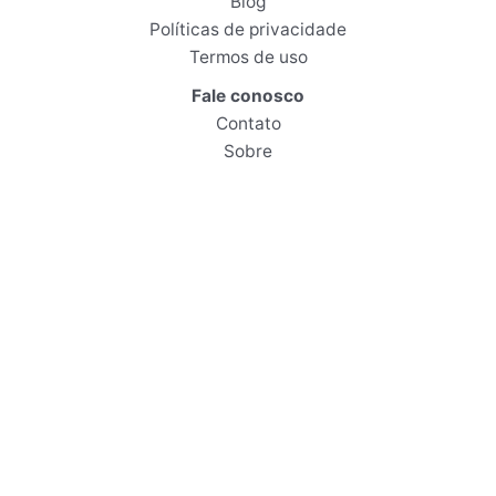
Blog
Políticas de privacidade
Termos de uso
Fale conosco
Contato
Sobre
+55 85 99605‑9734
atendimento@iscambo.com
Este site participa do Programa de Associados da Amazon.
Ao comprar por links de afiliado, posso receber comissão por
compras qualificadas, sem custo adicional para você.
Copyright © 2026 Clube dos Animais | Iscambo Tecnologia e Marketing LTDA,
CNPJ: 46.003.060/0001-69 - R. Vinte e Três de Junho, 1185, Granja Portugal/
CE - 60541-012