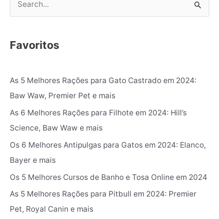
P
e
s
Favoritos
q
u
As 5 Melhores Rações para Gato Castrado em 2024:
i
Baw Waw, Premier Pet e mais
s
As 6 Melhores Rações para Filhote em 2024: Hill’s
a
Science, Baw Waw e mais
r
p
Os 6 Melhores Antipulgas para Gatos em 2024: Elanco,
o
Bayer e mais
r
Os 5 Melhores Cursos de Banho e Tosa Online em 2024
:
As 5 Melhores Rações para Pitbull em 2024: Premier
Pet, Royal Canin e mais