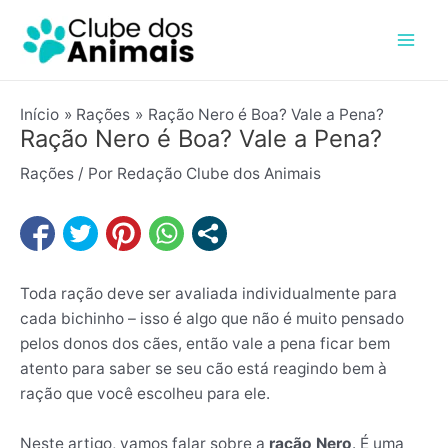
Ir
Post
Mai
para
navigation
Men
o
conteúdo
Início
Rações
Ração Nero é Boa? Vale a Pena?
Ração Nero é Boa? Vale a Pena?
Rações
/ Por
Redação Clube dos Animais
Toda ração deve ser avaliada individualmente para
cada bichinho – isso é algo que não é muito pensado
pelos donos dos cães, então vale a pena ficar bem
atento para saber se seu cão está reagindo bem à
ração que você escolheu para ele.
Neste artigo, vamos falar sobre a
ração Nero
. É uma