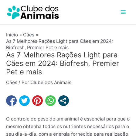
Ir
Post
Mai
para
navigation
Men
o
conteúdo
Início
Cães
As 7 Melhores Rações Light para Cães em 2024:
Biofresh, Premier Pet e mais
As 7 Melhores Rações Light para
Cães em 2024: Biofresh, Premier
Pet e mais
Cães
/ Por
Clube dos Animais
O controle de peso de um animal é essencial para que o
mesmo obtenha todos os nutrientes necessários para o
seu dia-a-dia, com a energia fornecida para realização