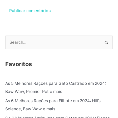
P
e
s
Favoritos
q
u
As 5 Melhores Rações para Gato Castrado em 2024:
i
Baw Waw, Premier Pet e mais
s
As 6 Melhores Rações para Filhote em 2024: Hill’s
a
Science, Baw Waw e mais
r
p