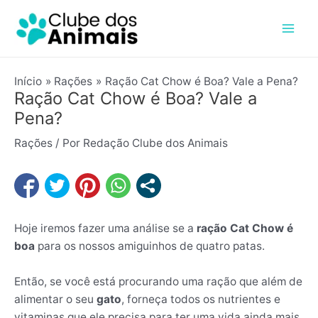
Ir
Post
Mai
para
navigation
Men
o
conteúdo
Início
Rações
Ração Cat Chow é Boa? Vale a Pena?
Ração Cat Chow é Boa? Vale a
Pena?
Rações
/ Por
Redação Clube dos Animais
Hoje iremos fazer uma análise se a
ração Cat Chow é
boa
para os nossos amiguinhos de quatro patas.
Então, se você está procurando uma ração que além de
alimentar o seu
gato
, forneça todos os nutrientes e
vitaminas que ele precisa para ter uma vida ainda mais